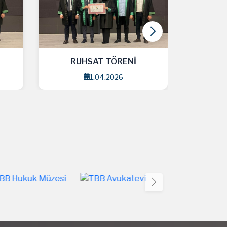
RUHSAT TÖRENİ
RU
1.04.2026