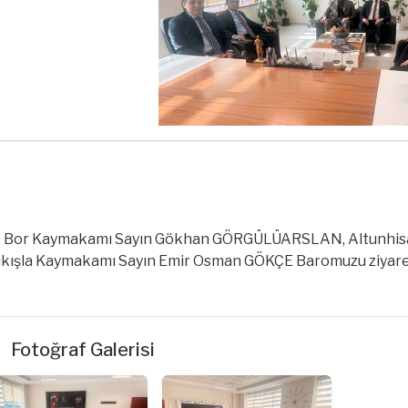
r Kaymakamı Sayın Gökhan GÖRGÜLÜARSLAN, Altunhisar
ukışla Kaymakamı Sayın Emir Osman GÖKÇE Baromuzu ziyaret
Fotoğraf Galerisi