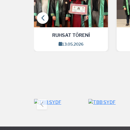
ENİ
RUHSAT TÖRENİ
6
13.05.2026