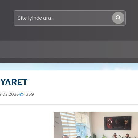
Site içinde ara
Ara
iYARET
9.02.2026
359