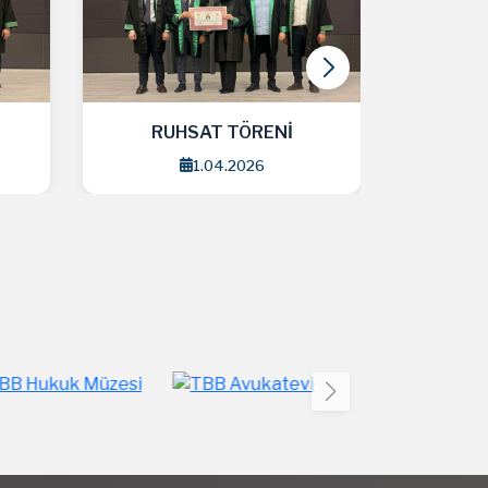
RUHSAT TÖRENİ
RU
1.04.2026