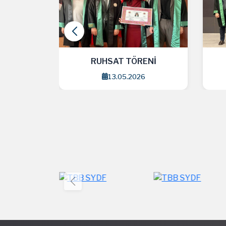
ENİ
RUHSAT TÖRENİ
6
1.04.2026